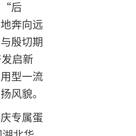
同“后
情地奔向远
愿与殷切期
奋发启新
应用型一流
昂扬风貌。
校庆专属蛋
即湖北华