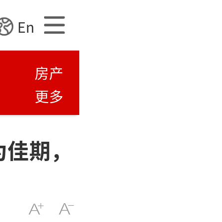
En
房产
更多
为佳期，