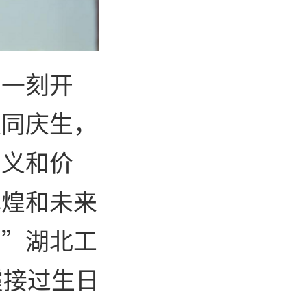
那一刻开
校同庆生，
意义和价
辉煌和未来
！”湖北工
霞接过生日