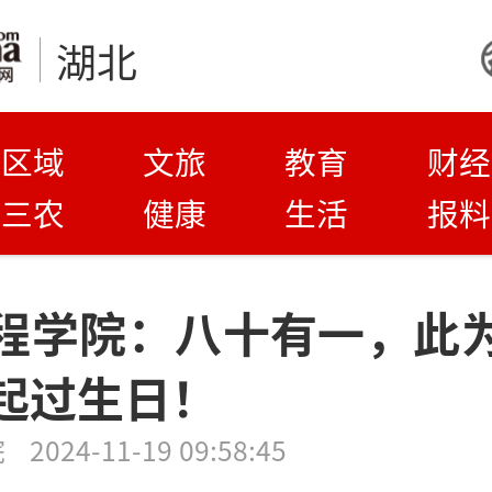
湖北
区域
文旅
教育
财经
三农
健康
生活
报料
程学院：八十有一，此
起过生日！
院
2024-11-19 09:58:45