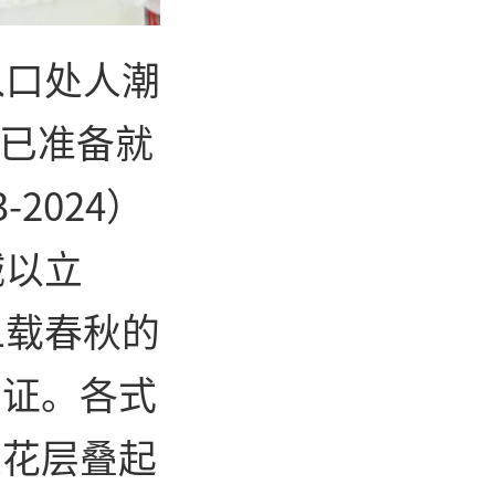
入口处人潮
糕已准备就
2024）
诚以立
1载春秋的
见证。各式
浪花层叠起