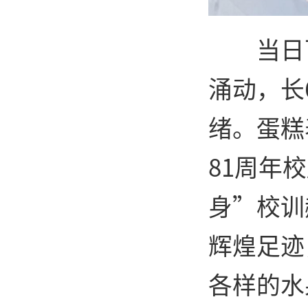
当日
涌动，长
绪。蛋糕表
81周年
身”校训
辉煌足迹
各样的水