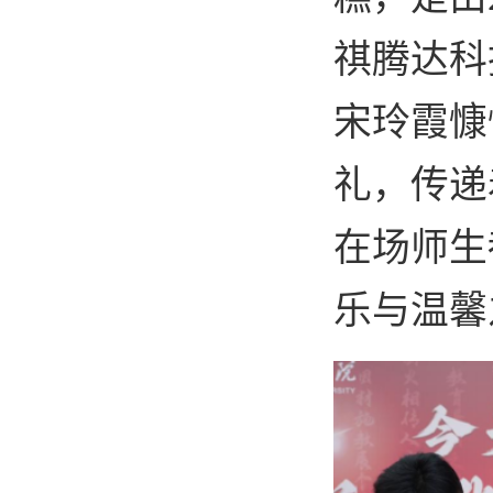
祺腾达科
宋玲霞慷
礼，传递
在场师生
乐与温馨