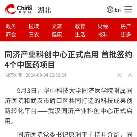
湖北
En
政务
区域
文旅
教育
财经
房产
商会
三农
健康
生活
报料
更多
同济产业科创中心正式启用 首批签约
4个中医药项目
同济医院
2024-09-04 22:52:24
9月3日，华中科技大学同济医学院附属同
济医院和武汉市硚口区共同打造的科技成果创
新转化平台——武汉同济产业科创中心正式启
用。
同济医院党委书记唐洲平主持并介绍，同