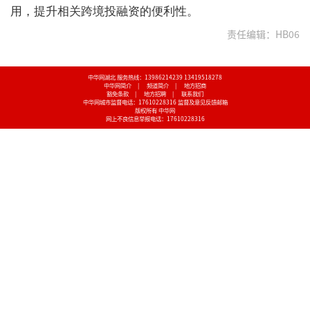
用，提升相关跨境投融资的便利性。
责任编辑：HB06
中华网湖北 服务热线：13986214239 13419518278
中华网简介
|
频道简介
|
地方招商
豁免条款
|
地方招聘
|
联系我们
中华网城市监督电话：17610228316
监督及意见反馈邮箱
版权所有 中华网
网上不良信息举报电话：17610228316