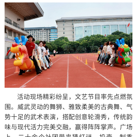
活动现场精彩纷呈，文艺节目率先点燃氛
围。威武灵动的舞狮、雅致柔美的古典舞、气
势十足的武术表演，搭配创意轮滑秀，传统韵
味与现代活力完美交融，赢得阵阵掌声。广场
上，二十余个社团带来猜灯谜、投壶、制香