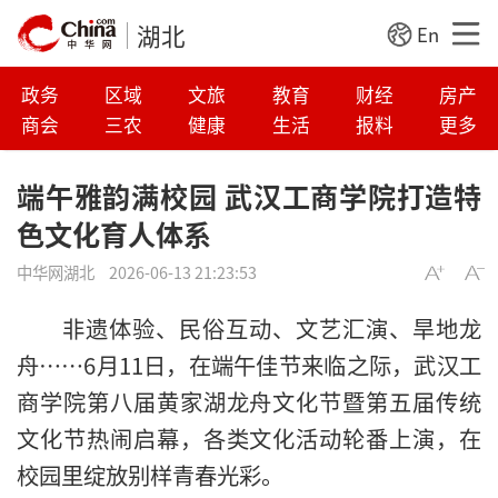
湖北
En
政务
区域
文旅
教育
财经
房产
商会
三农
健康
生活
报料
更多
端午雅韵满校园 武汉工商学院打造特
色文化育人体系
中华网湖北
2026-06-13 21:23:53
非遗体验、民俗互动、文艺汇演、旱地龙
舟……6月11日，在端午佳节来临之际，武汉工
商学院第八届黄家湖龙舟文化节暨第五届传统
文化节热闹启幕，各类文化活动轮番上演，在
校园里绽放别样青春光彩。