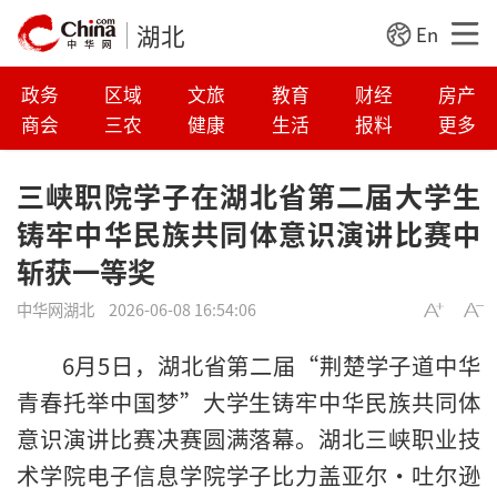
湖北
En
政务
区域
文旅
教育
财经
房产
商会
三农
健康
生活
报料
更多
三峡职院学子在湖北省第二届大学生
铸牢中华民族共同体意识演讲比赛中
斩获一等奖
中华网湖北
2026-06-08 16:54:06
6月5日，湖北省第二届“荆楚学子道中华
青春托举中国梦”大学生铸牢中华民族共同体
意识演讲比赛决赛圆满落幕。湖北三峡职业技
术学院电子信息学院学子比力盖亚尔·吐尔逊