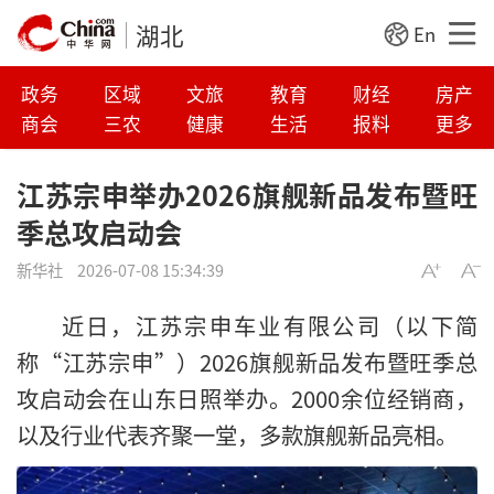
湖北
En
政务
区域
文旅
教育
财经
房产
商会
三农
健康
生活
报料
更多
江苏宗申举办2026旗舰新品发布暨旺
季总攻启动会
新华社
2026-07-08 15:34:39
近日，江苏宗申车业有限公司（以下简
称“江苏宗申”）2026旗舰新品发布暨旺季总
攻启动会在山东日照举办。2000余位经销商，
以及行业代表齐聚一堂，多款旗舰新品亮相。