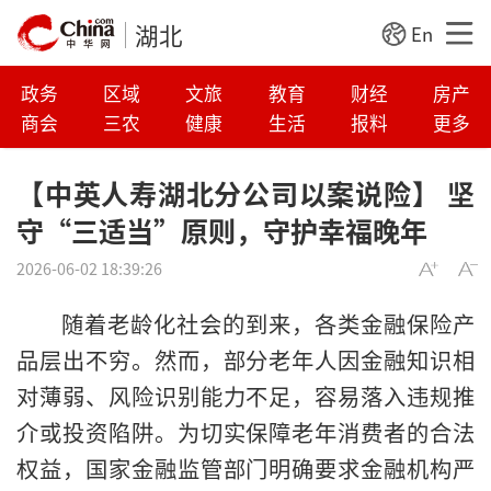
湖北
En
政务
区域
文旅
教育
财经
房产
商会
三农
健康
生活
报料
更多
【中英人寿湖北分公司以案说险】 坚
守“三适当”原则，守护幸福晚年
2026-06-02 18:39:26
随着老龄化社会的到来，各类金融保险产
品层出不穷。然而，部分老年人因金融知识相
对薄弱、风险识别能力不足，容易落入违规推
介或投资陷阱。为切实保障老年消费者的合法
权益，国家金融监管部门明确要求金融机构严