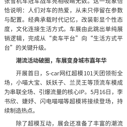
张雪机车冠军战车亮相吸睛无数。这一现象恰
恰说明：人们对车的热爱，从未只停留在参数
与配置。经典承载时代记忆，改装彰显个性态
度，文化连接生活方式。车展由此跳出单纯展
销逻辑，完成从“卖车平台”向“生活方式平
台”的关键升级。
潮流活动破圈，车展变身城市嘉年华
开展首日，S-car网红超模101天团领衔全
场，小喵大宝、妖妖子、兰灵王等顶流车模成
为串联全场、引爆流量的核心IP。5月16日，李
书欣、婕妤、闪电喵喵等超模将接续登场，持
续制造热点。
除了超模互动，展会还准备了丰富的潮流