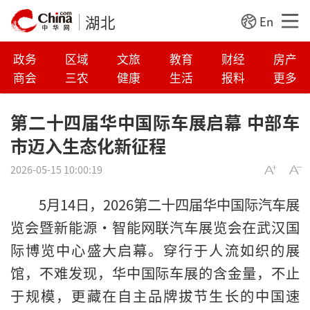
湖北
En
政务
区域
文旅
教育
财经
房产
商会
三农
健康
生活
报料
更多
第二十四届华中国际车展启幕 中部车
市迈入生态化新征程
2026-05-15 10:00:19
5月14日，2026第二十四届华中国际汽车展
览会暨新能源・智能网联汽车展览会在武汉国
际博览中心盛大启幕。穿行于人流如织的展
馆，不难发现，华中国际车展的含金量，不止
于规模，更藏在自主品牌拔节生长的中国速