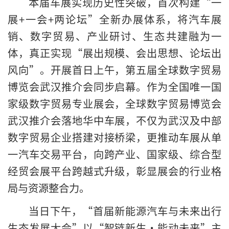
本届车展实现历史性突破，首次构建“一
展+一会+两论坛”全新办展体系，将汽车展
销、数字贸易、产业研讨、生态共建融为一
体，真正实现“展出规模、会出思想、论坛出
风向”。开展首日上午，第五届全球数字贸易
博览会武汉推介会同步启幕。作为全国唯一国
家级数字贸易专业展会，全球数字贸易博览会
武汉推介会落地华中车展，不仅为武汉及中部
数字贸易企业搭建对接桥梁，更推动车展从单
一汽车交易平台，向跨产业、国家级、综合型
经贸会展平台跨越式升级，彰显展会的行业格
局与资源整合力。
当日下午，“首届新能源汽车与未来出行
生态发展大会”以“智链新生・能动未来”主