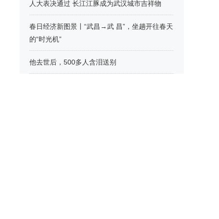
人大表决通过 长江江豚成为武汉城市吉祥物
春日经济新图景丨“武昌→武 昌”，坐趟开往春天
的“时光机”
他去世后，500多人含泪送别