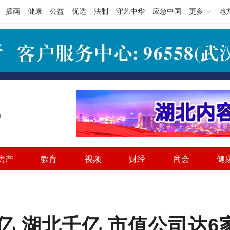
插画
健康
公益
优选
法制
守艺中华
应急中国
更多
地
h
房产
教育
视频
财经
商会
健
亿 湖北千亿 市值公司达6