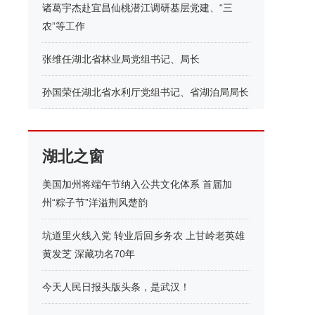
诸葛宇杰赴宜昌仙桃潜江调研基层党建、“三
农”等工作
张维任湖北省林业局党组书记、局长
孙国荣任湖北省水利厅党组书记、省湖泊局局长
湖北之窗
美国加州将端午节纳入公共文化体系 首届加
州“粽子节”洋溢荆风楚韵
坑道里火线入党 转业后回乡务农 上甘岭老英雄
黄发芝 深藏功名70年
今天人民日报头版头条，是武汉！