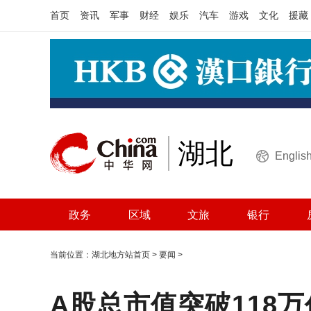
首页
资讯
军事
财经
娱乐
汽车
游戏
文化
援藏
湖北
Englis
政务
区域
文旅
银行
当前位置：
湖北地方站首页
>
要闻
>
A股总市值突破118万