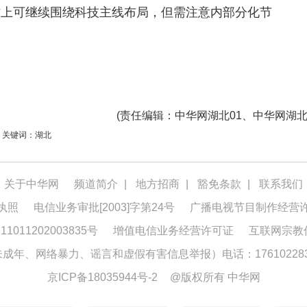
作上可继续围绕科技主线布局，但需注意内部分化节
(
责任编辑
：中华网湖北01、中华网湖北
关键词：湖北
关于中华网
频道简介
|
地方招商
|
豁免条款
|
联系我们
执照
电信业务审批[2003]字第24号
广播电视节目制作经营
1011202003835号
增值电信业务经营许可证
互联网宗教
年、网络暴力、谣言和虚假有害信息举报）电话：176102283
京ICP备18035944号-2
@版权所有 中华网