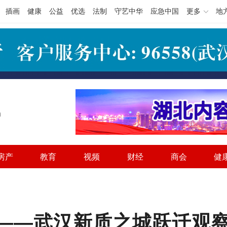
插画
健康
公益
优选
法制
守艺中华
应急中国
更多
地
h
房产
教育
视频
财经
商会
健
起——武汉新质之城跃迁观