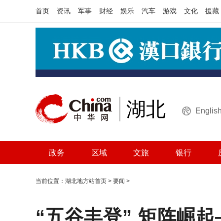
首页
资讯
军事
财经
娱乐
汽车
游戏
文化
援藏
湖北
Englis
政务
区域
文旅
银行
当前位置：
湖北地方站首页
>
要闻
>
“五谷丰登” 矩阵崛