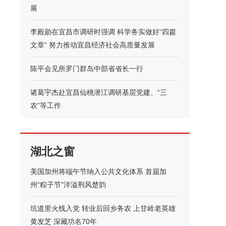
展
李殿勋在宜昌市调研时强调 科学务实做好“四篇
文章” 努力推动宜昌经济社会高质量发展
陈平会见所罗门群岛中部省省长一行
诸葛宇杰赴宜昌仙桃潜江调研基层党建、“三
农”等工作
湖北之窗
美国加州将端午节纳入公共文化体系 首届加
州“粽子节”洋溢荆风楚韵
坑道里火线入党 转业后回乡务农 上甘岭老英雄
黄发芝 深藏功名70年