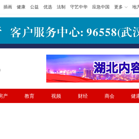
插画
健康
公益
优选
法制
守艺中华
应急中国
更多
地
h
房产
教育
视频
财经
商会
健