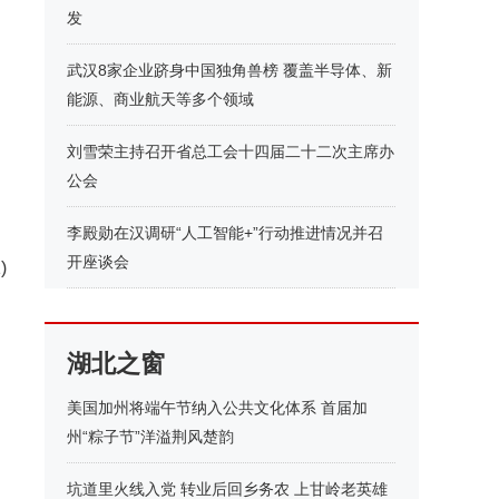
发
武汉8家企业跻身中国独角兽榜 覆盖半导体、新
能源、商业航天等多个领域
刘雪荣主持召开省总工会十四届二十二次主席办
公会
李殿勋在汉调研“人工智能+”行动推进情况并召
开座谈会
)
湖北之窗
美国加州将端午节纳入公共文化体系 首届加
州“粽子节”洋溢荆风楚韵
坑道里火线入党 转业后回乡务农 上甘岭老英雄