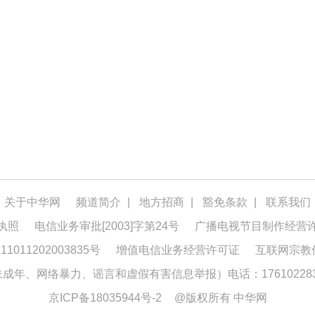
关于中华网
频道简介
|
地方招商
|
豁免条款
|
联系我们
执照
电信业务审批[2003]字第24号
广播电视节目制作经营
1011202003835号
增值电信业务经营许可证
互联网宗教
年、网络暴力、谣言和虚假有害信息举报）电话：176102283
京ICP备18035944号-2
@版权所有 中华网