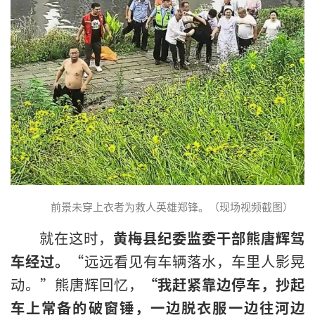
前景未穿上衣者为救人英雄郑锋。（现场视频截图）
就在这时，
黄梅县纪委监委干部熊唐辉驾
车经过。
“远远看见有车辆落水，车里人影晃
动。”熊唐辉回忆，
“我赶紧靠边停车，抄起
车上常备的破窗锤，一边脱衣服一边往河边