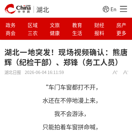
湖北
En
政务
区域
文旅
教育
财经
房产
商会
三农
健康
生活
报料
更多
湖北一地突发！现场视频确认：熊唐
辉（纪检干部）、郑锋（务工人员）
湖北日报
2026-06-04 16:11:59
“车门车窗都打不开，
水还在不停地漫上来，
我不会游泳，
只能拍着车窗拼命喊，