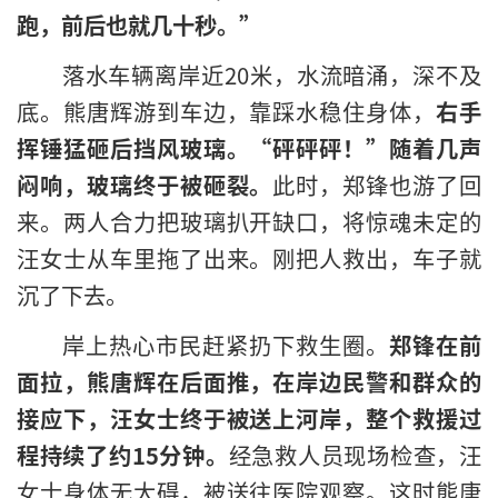
跑，前后也就几十秒。”
落水车辆离岸近20米，水流暗涌，深不及
底。熊唐辉游到车边，靠踩水稳住身体，
右手
挥锤猛砸后挡风玻璃。“砰砰砰！”随着几声
闷响，玻璃终于被砸裂。
此时，郑锋也游了回
来。两人合力把玻璃扒开缺口，将惊魂未定的
汪女士从车里拖了出来。刚把人救出，车子就
沉了下去。
岸上热心市民赶紧扔下救生圈。
郑锋在前
面拉，熊唐辉在后面推，在岸边民警和群众的
接应下，汪女士终于被送上河岸，整个救援过
程持续了约15分钟。
经急救人员现场检查，汪
女士身体无大碍，被送往医院观察。这时熊唐