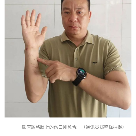
熊唐辉胳膊上的伤口刚愈合。（通讯员郑鉴峰拍摄）