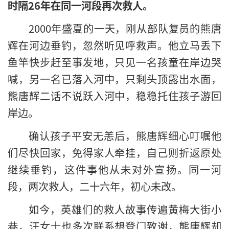
时隔26年在同一河段再次救人。
2000年盛夏的一天，刚从部队复员的熊唐
辉在河边垂钓，忽然听见呼救声。他立马丢下
鱼竿快步赶至事发地，只见一名孩童在岸边哭
喊，另一名已落入河中，只剩头顶露出水面，
熊唐辉二话不说跃入河中，稳稳托住孩子游回
岸边。
确认孩子平安无恙后，熊唐辉细心叮嘱他
们尽快回家，免得家人牵挂，自己则折返原处
继续垂钓，这件事他从未对外宣扬。同一河
段，两次救人，二十六年，初心未改。
如今，英雄们的救人故事传遍黄梅大街小
巷，汪女士也多次联系想登门致谢，熊唐辉却