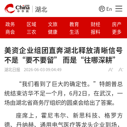
湖北
En
政务
区域
文旅
教育
财经
房产
商会
三农
健康
生活
报料
更多
美资企业组团直奔湖北释放清晰信号
不是“要不要留” 而是“往哪深耕”
湖北日报
2026-06-03 09:04:49
“我们看到了巨大的确定性。”特朗普总
统结束访华不足一个月，6月2日，在武汉，一
场由湖北省商务厅组织的圆桌会给出了答案。
座席上，霍尼韦尔、新思科技、格罗方
德、丹纳赫、通用电气医疗等龙头企业到场，