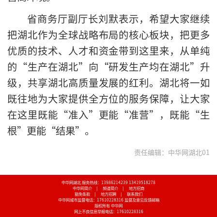
省商务厅副厅长刘默表示，希望大家继续
把湖北作为全球战略布局的核心板块，把更多
优质的技术、人才和资金带到这里来，从单纯
的“生产在湖北”向“研发生产均在湖北”升
级，共享湖北高质量发展的红利。湖北将一如
既往地为大家提供全方位的服务保障，让大家
在这里既能“准入”更能“准营”，既能“生
根”更能“结果”。
责任编辑：中华网湖北01
中华网湖北 服务热线：13986214239 13419518278
中华网简介
|
频道简介
|
地方招商
豁免条款
|
地方招聘
|
联系我们
中华网城市监督电话：17610228316
监督及意见反馈邮箱
版权所有 中华网
网上不良信息举报电话：17610228316