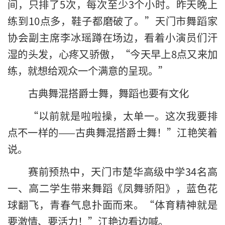
间，只排了5次，每次至少3个小时。昨天晚上
练到10点多，鞋子都磨破了。”天门市舞蹈家
协会副主席李冰瑶蹲在场边，看着小演员们汗
湿的头发，心疼又骄傲，“今天早上8点又来加
练，就想给观众一个满意的呈现。”
古典舞混搭爵士舞，舞蹈也要有文化
“以前就是啦啦操，太单一。这次我要排
点不一样的——古典舞混搭爵士舞！”江艳笑着
说。
赛前预热中，天门市楚华高级中学34名高
一、高二学生带来舞蹈《凤舞骄阳》，蓝色花
球翻飞，青春气息扑面而来。“体育精神就是
要激情、要活力！”江艳边看边喊。