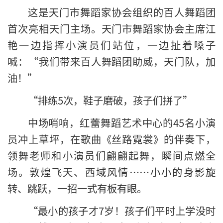
这是天门市舞蹈家协会组织的百人舞蹈团
首次亮相天门主场。天门市舞蹈家协会主席江
艳一边指挥小演员们站位，一边扯着嗓子
喊：“我们带来百人舞蹈团助威，天门队，加
油！”
“排练5次，鞋子磨破，孩子们拼了”
中场哨响，红蕾舞蹈艺术中心的45名小演
员冲上草坪，在歌曲《丝路霓裳》的伴奏下，
领舞老师和小演员们翩翩起舞，瞬间点燃全
场。敦煌飞天、西域风情……小小的身影旋
转、跳跃，一招一式有板有眼。
“最小的孩子才7岁！孩子们平时上学没时