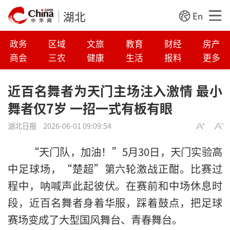
湖北
En
政务
区域
文旅
教育
财经
房产
商会
三农
健康
生活
报料
更多
近百名舞者为天门主场注入激情 最小
舞者仅7岁 一招一式有板有眼
湖北日报
2026-06-01 09:09:54
“天门队，加油！”5月30日，天门实验高
中足球场，“楚超”第六轮激战正酣。比赛过
程中，呐喊声此起彼伏。在赛前和中场休息时
段，近百名舞者身着华服，踩着鼓点，把足球
赛场变成了大型国风舞台、青春舞台。