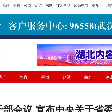
插画
健康
公益
优选
法制
守艺中华
应急中国
更多
地
h
房产
教育
视频
财经
商会
健
干部会议 宣布中央关于省