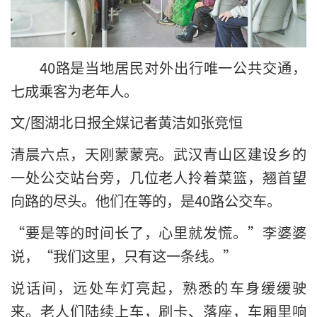
40路是当地居民对外出行唯一公共交通，
七成乘客为老年人。
文/图湖北日报全媒记者黄洁如张竞恒
清晨六点，天刚蒙蒙亮。武汉青山区建设乡的
一处公交站台旁，几位老人拎着菜篮，翘首望
向路的尽头。他们在等的，是40路公交车。
“要是等的时间长了，心里就发慌。”李婆婆
说，“我们这里，只有这一条线。”
说话间，远处车灯亮起，熟悉的车身缓缓驶
来。老人们陆续上车，刷卡、落座，车厢里响