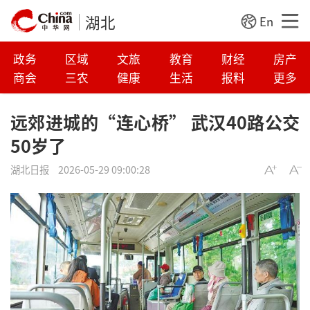
湖北
En
政务
区域
文旅
教育
财经
房产
商会
三农
健康
生活
报料
更多
远郊进城的“连心桥” 武汉40路公交
50岁了
湖北日报
2026-05-29 09:00:28