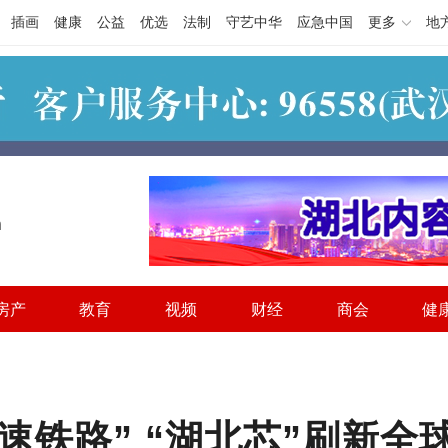
插画
健康
公益
优选
法制
守艺中华
应急中国
更多
地
h
房产
教育
视频
财经
商会
健
高速铁路” “湖北芯”刷新