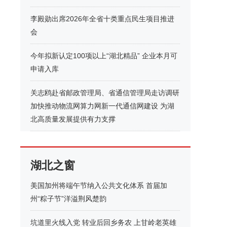
李殿勋出席2026年全省十类重点民生项目推进
会
今年拟新认定100项以上“湖北精品” 企业本月可
申请入库
关志鸥赴省邮政管理局、省通信管理局走访调研
加快推动物流网算力网新一代通信网建设 为湖
北高质量发展提供有力支撑
湖北之窗
美国加州将端午节纳入公共文化体系 首届加
州“粽子节”洋溢荆风楚韵
坑道里火线入党 转业后回乡务农 上甘岭老英雄