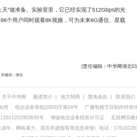
天”做准备。实验室里，它已经实现了512Gbps的光
够86个用户同时观看8K视频，可为未来6G通信、星载
(
责任编辑
：中华网湖北01
关键词：湖北
关于中华网
频道简介
|
地方招商
|
豁免条款
|
联系我们
执照
电信业务审批[2003]字第24号
广播电视节目制作经营
1011202003835号
增值电信业务经营许可证
互联网宗教
年、网络暴力、谣言和虚假有害信息举报）电话：176102283