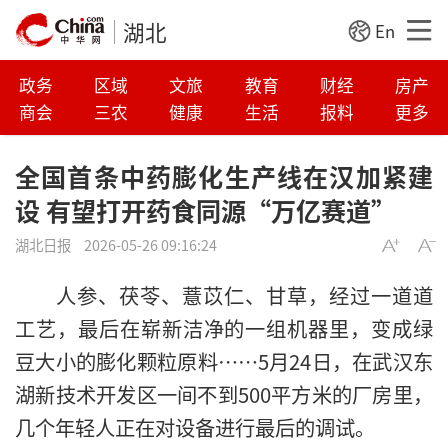
湖北
En
政务
区域
文旅
教育
财经
房产
商会
三农
健康
生活
报料
更多
全国首条中药膨化生产线在汉加紧建
设 有望打开药食同源“万亿赛道”
湖北日报
2026-05-26 09:16:24
人参、茯苓、薏苡仁、甘草，经过一道道
工艺，最后在崭新洁净的一组机器里，变成绿
豆大小的膨化颗粒原料……5月24日，在武汉东
湖新技术开发区一间不到500平方米的厂房里，
几个年轻人正在对设备进行最后的调试。