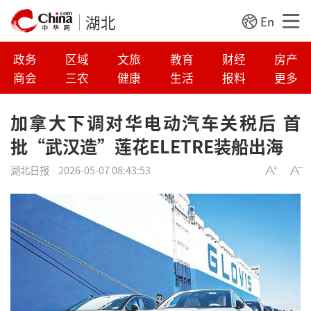
湖北
En
政务
区域
文旅
教育
财经
房产
商会
三农
健康
生活
报料
更多
加拿大下调对华电动汽车关税后 首
批“武汉造”莲花ELETRE装船出海
湖北日报
2026-05-07 08:43:53