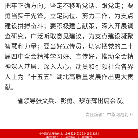
把牢正确方向，坚定不移听党话、跟党走；要
勇当实干先锋，立足岗位、努力工作，为支点
建设拼搏奋斗；要积极建言献策，深入开展调
查研究，广泛听取意见建议，为支点建设凝聚
智慧和力量；要当好宣传员，切实把党的二十
届四中全会精神学习好、宣传好，推动全会精
神深入基层、深入人心，动员和引领社会各界
人士为“十五五”湖北高质量发展作出更大贡
献。
省领导张文兵、彭勇、黎东辉出席会议。
责任编辑：中华网湖北01
中华网湖北 服务热线：13986214239 13419518278
中华网简介
|
频道简介
|
地方招商