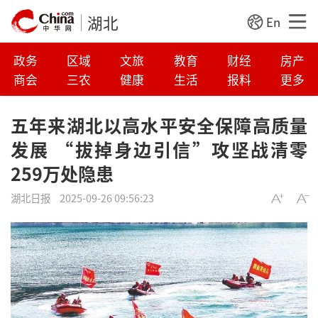
湖北
En
政务
区域
文旅
教育
财经
房产
商会
三农
健康
生活
报料
更多
五年来湖北以高水平安全保障高质量
发展 “拔掉身边引信”攻坚战清零
259万处隐患
湖北日报
2025-09-26 09:56:23