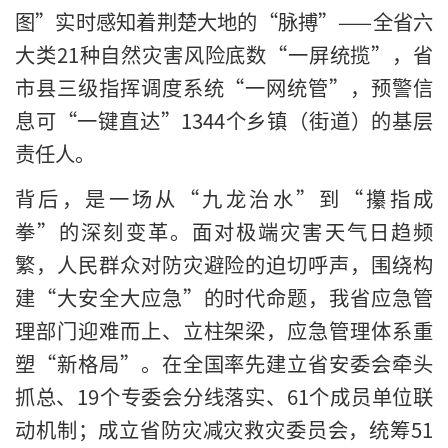
图”实时感知着荆楚大地的“脉搏”——全省六
大类21种自然灾害风险底数“一屏统揽”，省
市县三级指挥调度系统“一网统管”，预警信
息可“一键直达”1344个乡镇（街道）的基层
责任人。
背后，是一场从“九龙治水”到“攥指成
拳”的深刻变革。面对极端灾害天气日趋频
繁，人民群众对防灾避险的迫切呼声，围绕构
建“大安全大应急”的时代命题，我省应急管
理部门迎难而上、立柱架梁，应急管理体系重
塑“新格局”。在全国率先建立省安委会牵头
抓总、19个专委会分线落实、61个成员单位联
动机制；成立省防灾减灾救灾委员会，统筹51