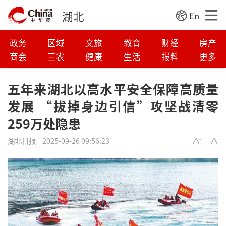
湖北
En
政务
区域
文旅
教育
财经
房产
商会
三农
健康
生活
报料
更多
五年来湖北以高水平安全保障高质量
发展 “拔掉身边引信”攻坚战清零
259万处隐患
湖北日报
2025-09-26 09:56:23