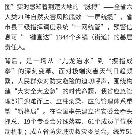
图”实时感知着荆楚大地的“脉搏”——全省六
大类21种自然灾害风险底数“一屏统揽”，省
市县三级指挥调度系统“一网统管”，预警信
息可“一键直达”1344个乡镇（街道）的基层
责任人。
背后，是一场从“九龙治水”到“攥指成
拳”的深刻变革。面对极端灾害天气日趋频
繁，人民群众对防灾避险的迫切呼声，围绕构
建“大安全大应急”的时代命题，我省应急管
理部门迎难而上、立柱架梁，应急管理体系重
塑“新格局”。在全国率先建立省安委会牵头
抓总、19个专委会分线落实、61个成员单位联
动机制；成立省防灾减灾救灾委员会，统筹51