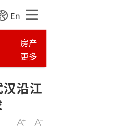
En
房产
更多
武汉沿江
求