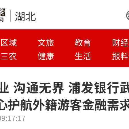
湖北
区域
文旅
教育
财经
三农
健康
生活
报料
业 沟通无界 浦发银行
心护航外籍游客金融需
09:17:17