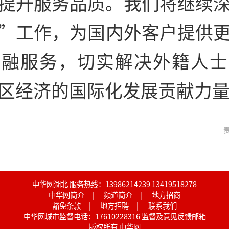
提升服务品质。我们将继续
”工作，为国内外客户提供
金融服务，切实解决外籍人士
区经济的国际化发展贡献力
责
中华网湖北 服务热线：13986214239 13419518278
中华网简介
|
频道简介
|
地方招商
豁免条款
|
地方招聘
|
联系我们
中华网城市监督电话：17610228316
监督及意见反馈邮箱
版权所有 中华网