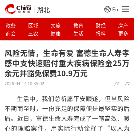
湖北
En
政务
区域
文旅
教育
财经
房产
商会
三农
健康
生活
报料
更多
风险无情，生命有爱 富德生命人寿孝
感中支快速赔付重大疾病保险金25万
余元并豁免保费10.9万元
2026-04-14 10:35:02
生活中，我们总祈愿平安顺遂，但当风险
不期而至时，一份充足的保障便是最坚实的后
盾。近日，富德生命人寿完成了一笔高效、暖
心的理赔案件，用实际行动诠释了“以人为