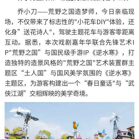
乔小刀——荒野之国造梦师，今日亲临现
场，不仅带来了标志性的"小花车DIY"体验，还
化身”送花诗人"，驾驶主题花车与游客零距离
互动。据悉，本次戏剧嘉年华联合先锋艺术I
P"荒野之国”与国民级手游IP《逆水寒》，打
造独特的造景风格的"荒野之国"艺术装置群主
题区“土人国”与国风美学氛围的《逆水寒》
主题区，为游客构建出一个“春日童话"与“武
侠江湖”交相辉映的美学奇境。