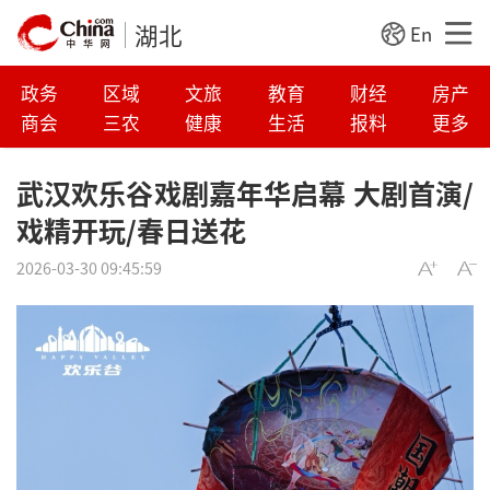
湖北
En
政务
区域
文旅
教育
财经
房产
商会
三农
健康
生活
报料
更多
武汉欢乐谷戏剧嘉年华启幕 大剧首演/
戏精开玩/春日送花
2026-03-30 09:45:59