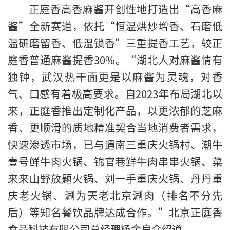
正庭香高香麻酱开创性地打造出“高香麻
酱”全新赛道，依托“恒温烘炒增香、石磨低
温研磨留香、低温锁香”三重提香工艺，较正
庭香普通麻酱提香30%。“湖北人对麻酱情有
独钟，武汉热干面更是以麻酱为灵魂，对香
气、口感有着极高要求。自2023年布局湖北以
来，正庭香推出定制化产品，以更浓郁的芝麻
香、更顺滑的质地精准契合当地消费者需求，
快速渗透市场，已与遇南三重庆火锅村、潮牛
壹号鲜牛肉火锅、锦官巷鲜牛肉串串火锅、菜
来来山野放题火锅、刘一手重庆火锅、丹丹重
庆老火锅、涮为天老北京涮肉（排名不分先
后）等知名餐饮品牌达成合作。”北京正庭香
食品科技有限公司总经理杨金良介绍道。