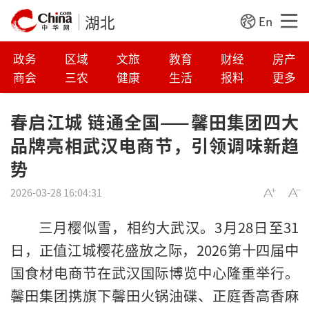
湖北
En
政务
区域
文旅
教育
财经
房产
商会
三农
健康
生活
报料
更多
春启江城 链通全国——馨田集团四大
品牌亮相武汉电商节，引领调味新趋
势
2026-03-28 16:04:31
三月樱似雪，相约大武汉。3月28日至31
日，正值江城樱花盛放之际，2026第十四届中
国食材电商节在武汉国际博览中心隆重举行。
馨田集团携旗下馨田火锅油碟、正庭香高香麻