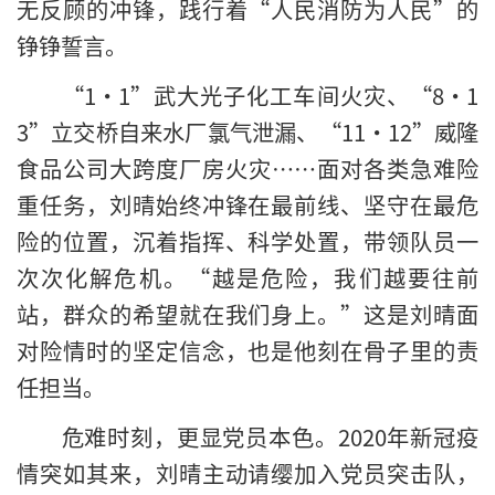
无反顾的冲锋，践行着“人民消防为人民”的
铮铮誓言。
“1·1”武大光子化工车间火灾、“8·1
3”立交桥自来水厂氯气泄漏、“11·12”威隆
食品公司大跨度厂房火灾……面对各类急难险
重任务，刘晴始终冲锋在最前线、坚守在最危
险的位置，沉着指挥、科学处置，带领队员一
次次化解危机。“越是危险，我们越要往前
站，群众的希望就在我们身上。”这是刘晴面
对险情时的坚定信念，也是他刻在骨子里的责
任担当。
危难时刻，更显党员本色。2020年新冠疫
情突如其来，刘晴主动请缨加入党员突击队，