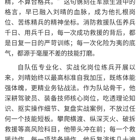
精，不算合格兵。”这句镌刻在军旅生涯中的
格言，早已融入刘晴的血脉，成为他扎根岗
位、苦练精兵的精神坐标。消防救援队伍养兵
千日、用兵千日，每一次成功救援的背后，都
是日复一日的严苛训练；每一次化险为夷的底
气，都源于毫厘不差的技能打磨。
自队伍专业化、实战化岗位练兵开展以
来，刘晴始终以最高标准自我加压，既练体能
强体魄，更精业务钻战法。作为队站骨干，他
深耕驾驶员、装备技师核心岗位，吃透理论知
识、抠实操作细节、复盘实战案例，不放过任
何一个技能短板。攀爬横渡、纵深灭火、破拆
救援等高风险科目，他带头冲在前；每一个救
援动作、每一项装备操作，他反复演练几十遍