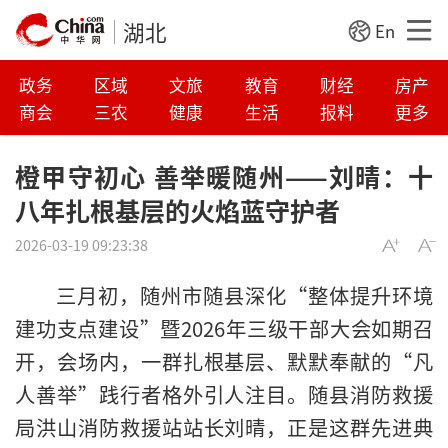
湖北
En
政务
区域
文旅
教育
财经
房产
商会
三农
健康
生活
报料
更多
橙甲守初心 善举暖随州——刘晴：十
八年扎根基层的火焰蓝守护者
2026-03-19 09:23:38
三月初，随州市随县深化“整体提升环境
建功支点建设”暨2026年三级干部大会如期召
开，会场内，一群扎根基层、默默奉献的“凡
人善举”践行者格外引人注目。随县消防救援
局洪山消防救援站站长刘晴，正是这群先进典