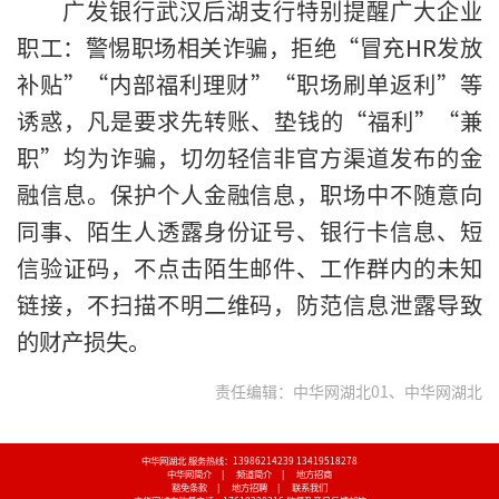
广发银行武汉后湖支行特别提醒广大企业
职工：警惕职场相关诈骗，拒绝“冒充HR发放
补贴”“内部福利理财”“职场刷单返利”等
诱惑，凡是要求先转账、垫钱的“福利”“兼
职”均为诈骗，切勿轻信非官方渠道发布的金
融信息。保护个人金融信息，职场中不随意向
同事、陌生人透露身份证号、银行卡信息、短
信验证码，不点击陌生邮件、工作群内的未知
链接，不扫描不明二维码，防范信息泄露导致
的财产损失。
责任编辑：中华网湖北01、中华网湖北
中华网湖北 服务热线：13986214239 13419518278
中华网简介
|
频道简介
|
地方招商
豁免条款
|
地方招聘
|
联系我们