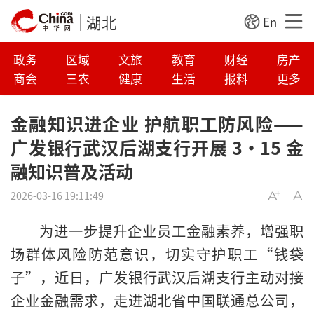
湖北
En
政务
区域
文旅
教育
财经
房产
商会
三农
健康
生活
报料
更多
金融知识进企业 护航职工防风险——
广发银行武汉后湖支行开展 3·15 金
融知识普及活动
2026-03-16 19:11:49
为进一步提升企业员工金融素养，增强职
场群体风险防范意识，切实守护职工“钱袋
子”，近日，广发银行武汉后湖支行主动对接
企业金融需求，走进湖北省中国联通总公司，