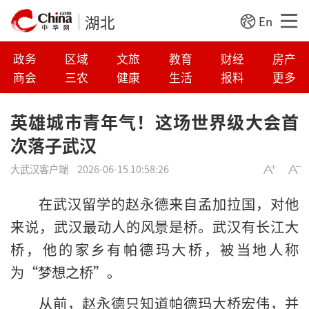
湖北
En
政务
区域
文旅
教育
财经
房产
商会
三农
健康
生活
报料
更多
英雄城市青年气！这场世界级大会首
次落子武汉
大武汉客户端
2026-06-15 10:58:26
在武汉留学的赵永德来自孟加拉国，对他
来说，武汉最动人的风景是桥。武汉有长江大
桥，他的家乡有帕德玛大桥，被当地人称
为“梦想之桥”。
从前，赵永德只知道帕德玛大桥宏伟，并