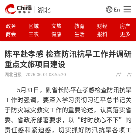
湖北
En
政务
区域
文旅
教育
财经
房产
商会
三农
健康
生活
报料
更多
陈平赴孝感 检查防汛抗旱工作并调研
重点文旅项目建设
湖北日报
2026-06-01 08:55:20
5月31日，副省长陈平在孝感检查防汛抗旱
工作时强调，要深入学习贯彻习近平总书记关
于防灾减灾救灾工作的重要论述，认真落实省
委、省政府部署要求，以“时时放心不下”的
责任感和紧迫感，切实抓好防汛抗旱各项工