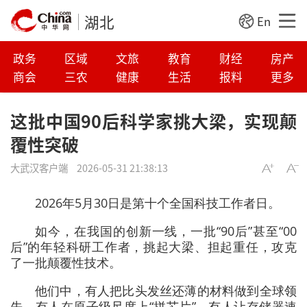
湖北
En
政务
区域
文旅
教育
财经
房产
商会
三农
健康
生活
报料
更多
这批中国90后科学家挑大梁，实现颠
覆性突破
大武汉客户端
2026-05-31 21:38:13
2026年5月30日是第十个全国科技工作者日。
如今，在我国的创新一线，一批“90后”甚至“00
后”的年轻科研工作者，挑起大梁、担起重任，攻克
了一批颠覆性技术。
他们中，有人把比头发丝还薄的材料做到全球领
先，有人在原子级尺度上“拼芯片”，有人让存储器速