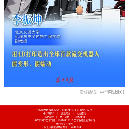
责任编辑：中华网湖北01
中华网湖北 服务热线：13986214239 13419518278
中华网简介
|
频道简介
|
地方招商
豁免条款
|
地方招聘
|
联系我们
中华网城市监督电话：17610228316
监督及意见反馈邮箱
版权所有 中华网
网上不良信息举报电话：17610228316