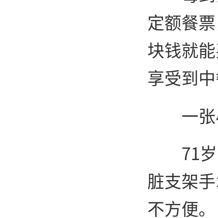
定额餐票
块钱就能
享受到中
一张
71
脏支架手
不方便。