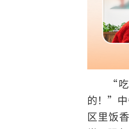
“
的！”中
区里饭