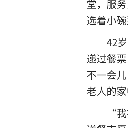
堂，服务
选着小碗
42
递过餐票
不一会儿
老人的家
“我