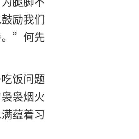
，为腿脚不
记鼓励我们
持。”何先
好吃饭问题
的袅袅烟火
也满蕴着习