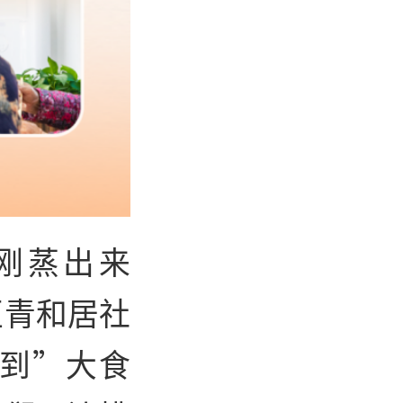
刚蒸出来
区青和居社
到”大食