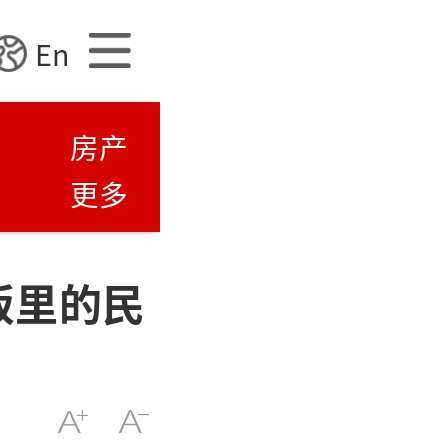
En
房产
更多
饭里的民