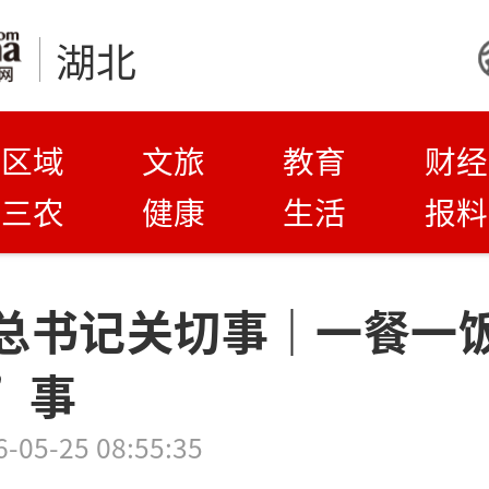
湖北
区域
文旅
教育
财经
三农
健康
生活
报料
总书记关切事｜一餐一
”事
6-05-25 08:55:35