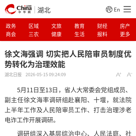
湖北
En
政务
区域
文旅
教育
财经
房产
商会
三农
健康
生活
报料
更多
徐文海强调 切实把人民陪审员制度优
势转化为治理效能
湖北日报
2026-05-15 09:24:09
5月11日至13日，省人大常委会党组成员、
副主任徐文海率调研组赴襄阳、十堰，就法院
上半年工作及人民陪审员工作、打击治理涉老
电诈工作开展调研。
调研组深入基层综治中心、人民法庭、社