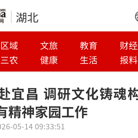
湖北
区域
文旅
教育
财经
三农
健康
生活
报料
赴宜昌 调研文化铸魂
有精神家园工作
026-05-14 09:33:51