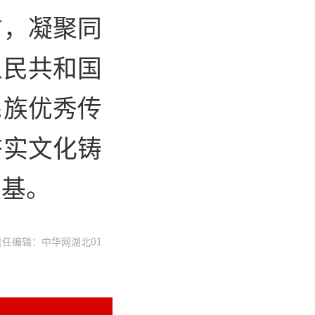
信，凝聚同
人民共和国
民族优秀传
夯实文化铸
根基。
任编辑：中华网湖北01