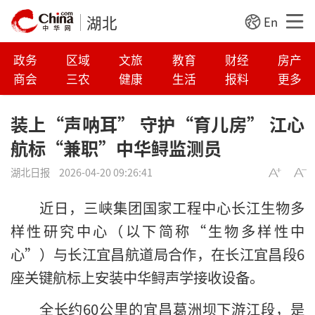
湖北
En
政务
区域
文旅
教育
财经
房产
商会
三农
健康
生活
报料
更多
装上“声呐耳” 守护“育儿房” 江心
航标“兼职”中华鲟监测员
湖北日报
2026-04-20 09:26:41
近日，三峡集团国家工程中心长江生物多
样性研究中心（以下简称“生物多样性中
心”）与长江宜昌航道局合作，在长江宜昌段6
座关键航标上安装中华鲟声学接收设备。
全长约60公里的宜昌葛洲坝下游江段，是