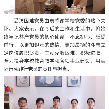
受访困难党员由衷感谢学校党委的贴心关
怀。大家表示，在今后的工作和生活中，将始
终牢记共产党员的初心使命，不忘初心、砥砺
前行，以更加饱满的热情、更加昂扬的斗志立
足岗位履职尽责，主动克服困难、积极进取，
全力投身学校教育教学和各项事业建设，用实
际行动践行党员的责任与担当。