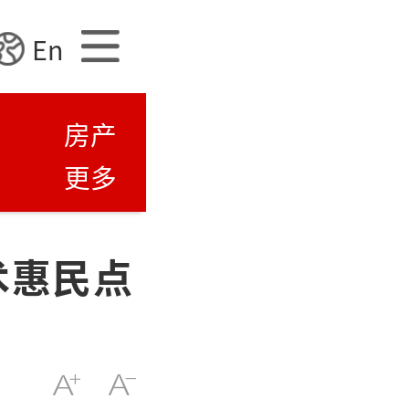
En
房产
更多
术惠民点