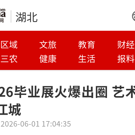
湖北
区域
文旅
教育
财经
三农
健康
生活
报料
026毕业展火爆出圈 艺
江城
2026-06-01 17:04:35