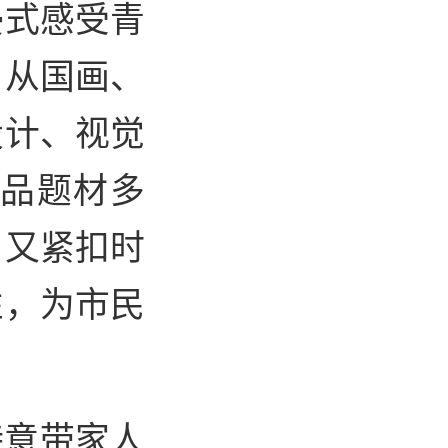
浸式感受青
。从国画、
设计、视觉
作品题材多
，又紧扣时
性，为市民
特意带家人