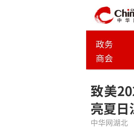
政务
商会
致美2
亮夏日
中华网湖北