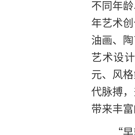
不同年龄
年艺术创
油画、陶
艺术设计
元、风格
代脉搏，
带来丰富
“早