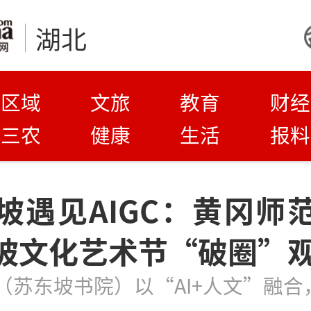
湖北
区域
文旅
教育
财经
三农
健康
生活
报料
坡遇见AIGC：黄冈师
坡文化艺术节“破圈”
（苏东坡书院）以“AI+人文”融合