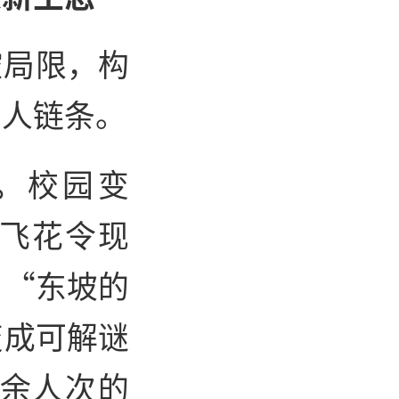
空局限，构
育人链条。
。
校园变
飞花令现
；“东坡的
变成可解谜
0余人次的