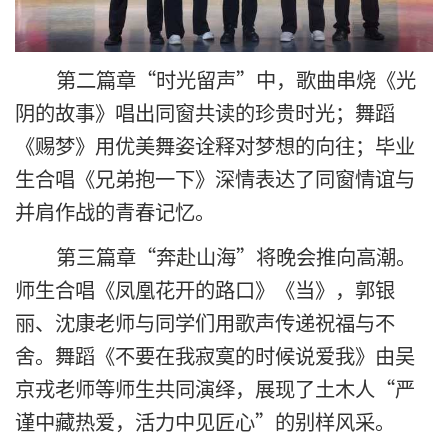
第二篇章“时光留声”中，歌曲串烧《光
阴的故事》唱出同窗共读的珍贵时光；舞蹈
《赐梦》用优美舞姿诠释对梦想的向往；毕业
生合唱《兄弟抱一下》深情表达了同窗情谊与
并肩作战的青春记忆。
第三篇章“奔赴山海”将晚会推向高潮。
师生合唱《凤凰花开的路口》《当》，郭银
丽、沈康老师与同学们用歌声传递祝福与不
舍。舞蹈《不要在我寂寞的时候说爱我》由吴
京戎老师等师生共同演绎，展现了土木人“严
谨中藏热爱，活力中见匠心”的别样风采。