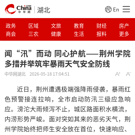
湖北
En
政务
区域
文旅
教育
财经
房产
商会
三农
健康
生活
报料
更多
闻“汛”而动 同心护航——荆州学院
多措并举筑牢暴雨天气安全防线
中华网湖北
2026-05-18 17:04:51
近日，荆州遭遇极端强降雨侵袭，暴雨红
色预警接连拉响，全市启动防汛三级应急响
应。滂沱大雨倾泻不止，城区路面积水横流，
内涝形势严峻。面对突如其来的恶劣天气，荆
州学院始终把师生安全放在首位，快速响应、