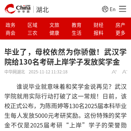
湖北
En
政务
区域
文旅
教育
财经
房产
商会
三农
健康
生活
报料
更多
毕业了，母校依然为你骄傲！武汉学
院给130名考研上岸学子发放奖学金
中华网湖北
2025-11-12 11:32:18
谁说毕业就意味着和奖学金说再见？武汉
学院就用实际行动打破了这一常规！日前，该
校正式公布，为陈雨婷等130名2025届本科毕业
生每人发放5000元考研奖励。这份特殊的奖学
金不仅是2025届考研“上岸”学子的荣誉勋