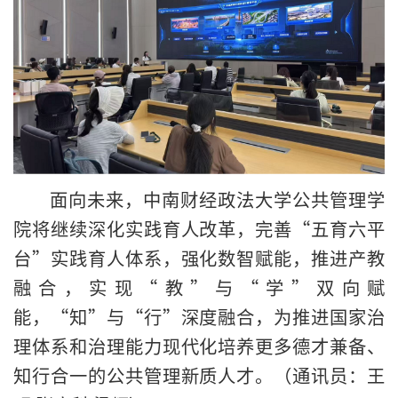
面向未来，中南财经政法大学公共管理学
院将继续深化实践育人改革，完善“五育六平
台”实践育人体系，强化数智赋能，推进产教
融合，实现“教”与“学”双向赋
能，“知”与“行”深度融合，为推进国家治
理体系和治理能力现代化培养更多德才兼备、
知行合一的公共管理新质人才。（通讯员：王