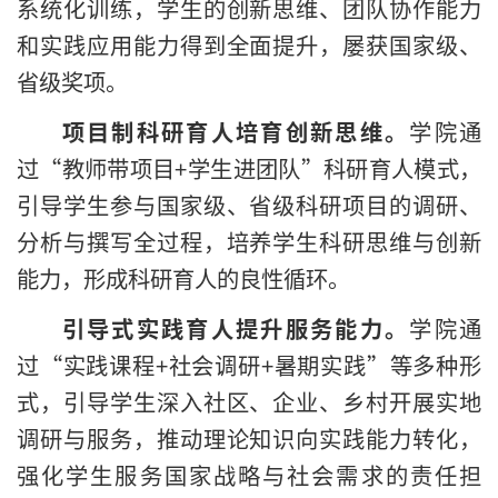
系统化训练，学生的创新思维、团队协作能力
和实践应用能力得到全面提升，屡获国家级、
省级奖项。
项目制科研育人培育创新思维。
学院通
过“教师带项目+学生进团队”科研育人模式，
引导学生参与国家级、省级科研项目的调研、
分析与撰写全过程，培养学生科研思维与创新
能力，形成科研育人的良性循环。
引导式实践育人提升服务能力。
学院通
过“实践课程+社会调研+暑期实践”等多种形
式，引导学生深入社区、企业、乡村开展实地
调研与服务，推动理论知识向实践能力转化，
强化学生服务国家战略与社会需求的责任担