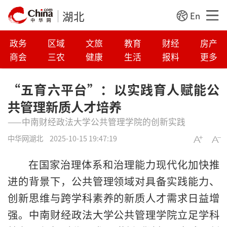
湖北
En
政务
区域
文旅
教育
财经
房产
商会
三农
健康
生活
报料
更多
“五育六平台”：以实践育人赋能公
共管理新质人才培养
——中南财经政法大学公共管理学院的创新实践
中华网湖北
2025-10-15 19:47:19
在国家治理体系和治理能力现代化加快推
进的背景下，公共管理领域对具备实践能力、
创新思维与跨学科素养的新质人才需求日益增
强。中南财经政法大学公共管理学院立足学科