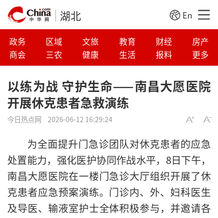
湖北
En
政务
区域
文旅
教育
财经
房产
商会
三农
健康
生活
报料
更多
以练为战 守护生命——南昌大愿医院
开展休克患者急救演练
今日热点网
2026-06-12 16:29:24
为全面提升门急诊团队对休克患者的应急
处置能力，强化医护协同作战水平，8日下午，
南昌大愿医院在一楼门急诊大厅组织开展了休
克患者应急预案演练。门诊内、外、妇科医生
及导医、输液室护士全体积极参与，并邀请各