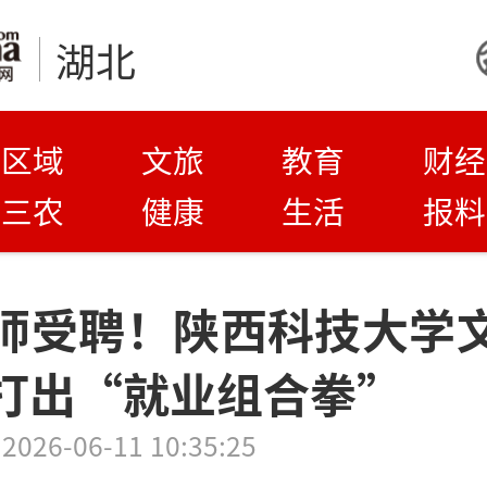
湖北
区域
文旅
教育
财经
三农
健康
生活
报料
师受聘！陕西科技大学
打出“就业组合拳”
2026-06-11 10:35:25