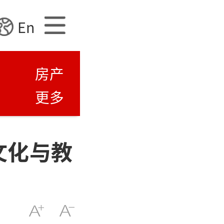
En
房产
更多
文化与教