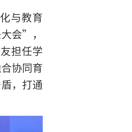
文化与教育
任大会”，
校友担任学
融合协同育
矛盾，打通