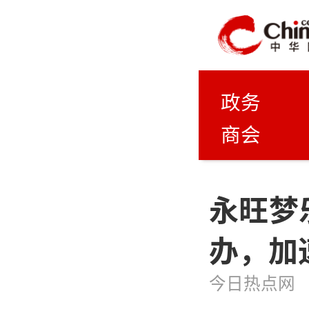
政务
商会
永旺梦
办，加
今日热点网