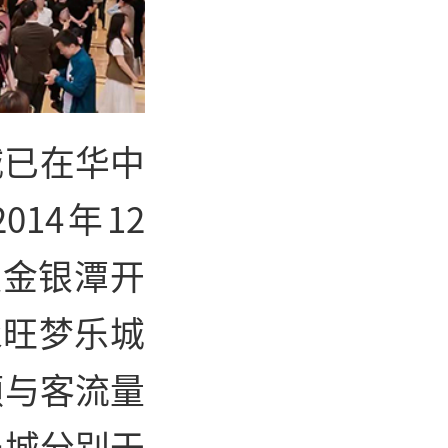
城已在华中
14年12
汉金银潭开
永旺梦乐城
额与客流量
乐城分别于