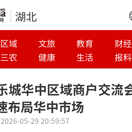
湖北
区域
文旅
教育
财经
三农
健康
生活
报料
乐城华中区域商户交流
速布局华中市场
2026-05-29 20:59:57