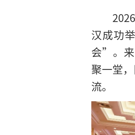
20
汉成功
会”。来
聚一堂，
流。