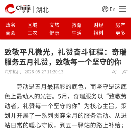
湖北
En
政务
区域
文旅
教育
财经
房产
商会
三农
健康
生活
报料
更多
致敬平凡微光，礼赞奋斗征程：奇瑞
服务五月礼赞，致敬每一个坚守的你
汽车热讯
2026-05-27 11:20:13
劳动是五月最精彩的底色，而坚守是这底
色上最动人的光芒。5月，奇瑞服务以“致敬劳
动者，礼赞每一个坚守的你”为核心主旨，策
划并开展了一系列贯穿全月的服务活动。从进
站日常的暖心守候，到五一驿站的路上补给；