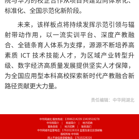
院与华为的校企合作从项目共建迈向体系化、
标准化、全国示范化新阶段。
未来，该样板点将持续发挥示范引领与辐
射带动作用，以一流实训平台、深度产教融
合、全链条育人体系为支撑，源源不断培养高
素质 ICT 技术技能人才，为区域产业转型升
级、数字经济高质量发展提供坚实人才保障，
为全国应用型本科高校探索新时代产教融合新
路径贡献更大力量。
责任编辑：中华网湖北
中华网湖北 服务热线：13986214239 13419518278
中华网简介
|
频道简介
|
地方招商
豁免条款
|
地方招聘
|
联系我们
中华网城市监督电话：17610228316
监督及意见反馈邮箱
版权所有 中华网
网上不良信息举报电话：17610228316